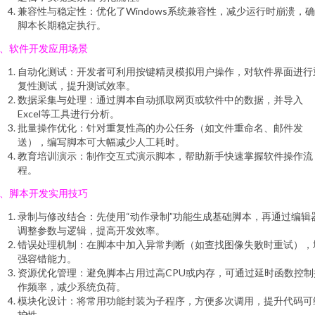
兼容性与稳定性：优化了Windows系统兼容性，减少运行时崩溃，
脚本长期稳定执行。
、软件开发应用场景
自动化测试：开发者可利用按键精灵模拟用户操作，对软件界面进行
复性测试，提升测试效率。
数据采集与处理：通过脚本自动抓取网页或软件中的数据，并导入
Excel等工具进行分析。
批量操作优化：针对重复性高的办公任务（如文件重命名、邮件发
送），编写脚本可大幅减少人工耗时。
教育培训演示：制作交互式演示脚本，帮助新手快速掌握软件操作流
程。
、脚本开发实用技巧
录制与修改结合：先使用“动作录制”功能生成基础脚本，再通过编辑
调整参数与逻辑，提高开发效率。
错误处理机制：在脚本中加入异常判断（如查找图像失败时重试），
强容错能力。
资源优化管理：避免脚本占用过高CPU或内存，可通过延时函数控制
作频率，减少系统负荷。
模块化设计：将常用功能封装为子程序，方便多次调用，提升代码可
护性。