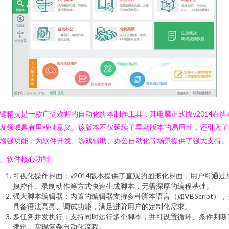
键精灵是一款广受欢迎的自动化脚本制作工具，其电脑正式版v2014在脚
发领域具有里程碑意义。该版本不仅延续了早期版本的易用性，还引入了
增强功能，为软件开发、游戏辅助、办公自动化等场景提供了强大支持。
、软件核心功能
可视化操作界面：v2014版本提供了直观的图形化界面，用户可通过
拽控件、录制动作等方式快速生成脚本，无需深厚的编程基础。
强大脚本编辑器：内置的编辑器支持多种脚本语言（如VBScript），
具备语法高亮、调试功能，满足进阶用户的定制化需求。
多任务并发执行：支持同时运行多个脚本，并可设置循环、条件判断
逻辑，实现复杂自动化流程。