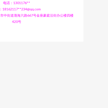
电话：1301176**
18162117**
234@qq.com
市中街道渤海六路667号金座豪庭沿街办公楼四楼
420号