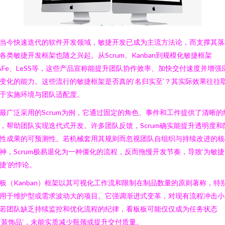
当今快速迭代的软件开发领域，敏捷开发已成为主流方法论，而支撑其落
各类敏捷开发框架也随之兴起。从Scrum、Kanban到规模化敏捷框架
AFe、LeSS等，这些产品宣称能提升团队协作效率、加快交付速度并增强
变化的能力。这些流行的敏捷框架是否真的‘名归实至’？其实际效果往往
于实施环境与团队适配度。
最广泛采用的Scrum为例，它通过固定的角色、事件和工件提供了清晰的
，帮助团队实现迭代式开发。许多团队反馈，Scrum确实能提升透明度和
性成果的可预测性。若机械套用其规则而忽视团队自组织与持续改进的核
神，Scrum极易退化为一种僵化的流程，反而拖慢开发节奏，导致‘为敏
捷’的悖论。
板（Kanban）框架以其可视化工作流和限制在制品数量的原则著称，特
用于维护型或需求波动大的项目。它强调渐进式变革，对现有流程冲击小
若团队缺乏持续监控和优化流程的纪律，看板板可能仅仅成为任务状态
‘装饰品’，未能实质减少瓶颈或提升交付质量。