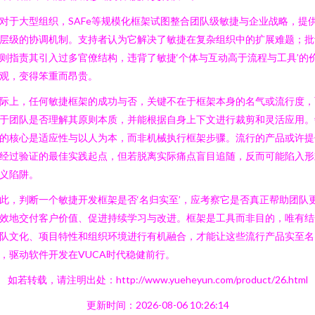
对于大型组织，SAFe等规模化框架试图整合团队级敏捷与企业战略，提
层级的协调机制。支持者认为它解决了敏捷在复杂组织中的扩展难题；批
则指责其引入过多官僚结构，违背了敏捷‘个体与互动高于流程与工具’的
观，变得笨重而昂贵。
际上，任何敏捷框架的成功与否，关键不在于框架本身的名气或流行度，
于团队是否理解其原则本质，并能根据自身上下文进行裁剪和灵活应用。
的核心是适应性与以人为本，而非机械执行框架步骤。流行的产品或许提
经过验证的最佳实践起点，但若脱离实际痛点盲目追随，反而可能陷入形
义陷阱。
此，判断一个敏捷开发框架是否‘名归实至’，应考察它是否真正帮助团队
效地交付客户价值、促进持续学习与改进。框架是工具而非目的，唯有结
队文化、项目特性和组织环境进行有机融合，才能让这些流行产品实至名
，驱动软件开发在VUCA时代稳健前行。
如若转载，请注明出处：http://www.yueheyun.com/product/26.html
更新时间：2026-08-06 10:26:14